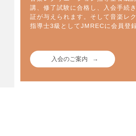
講、修了試験に合格し、入会手続
証が与えられます。そして音楽レ
指導士3級としてJMRECに会員登
入会のご案内
→