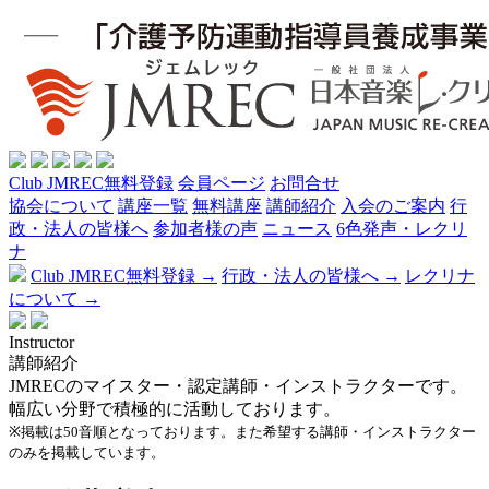
Club JMREC無料登録
会員ページ
お問合せ
協会について
講座一覧
無料講座
講師紹介
入会のご案内
行
政・法人の皆様へ
参加者様の声
ニュース
6色発声・レクリ
ナ
Club JMREC無料登録 →
行政・法人の皆様へ →
レクリナ
について →
Instructor
講師紹介
JMRECのマイスター・認定講師・インストラクターです。
幅広い分野で積極的に活動しております。
※掲載は50音順となっております。また希望する講師・インストラクター
のみを掲載しています。