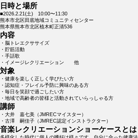
日時と場所
■2026.2.21(土) 10:00〜11:30
熊本市北区田底地域コミュニティセンター
熊本県熊本市北区植木町正清536
内容
・脳トレエクササイズ
・貯筋活動
・手話歌
・イメージレクリエーション 他
対象
・
健康を楽しく正しく学びたい方
・認知症・フレイル予防に興味のある方
・
毎日を笑顔で過ごしたい方
・地域で高齢者の皆様と活動されていらっしゃる方
講師
・大井 嘉七美（JMRECマイスター）
・
古澤 嗣佳子
（JMREC認定インストラクター）
音楽レクリエーションショーケースとは
多様化した時代に個人の嗜好は様々です。自分に合った健康法