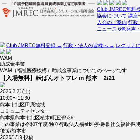
Club JMREC無料
協会について
講座
入会のご案内
行政
ニュース
6色発声
Club JMREC無料登録 →
行政・法人の皆様へ →
レクリナに
WAM
助成金事業
WAM（福祉医療機構）助成金事業についてのページです
【入場無料】転ばんオトフレ in 熊本 2/21
2026.2.21(土)
10:00〜11:30
熊本市北区田底地域
コミュニティセンター
熊本県熊本市北区植木町正清536
この事業は令和7年度 独立行政法人福祉医療機構 社会福祉振
後援/熊本市
2026/1/19 投稿