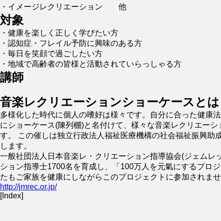
・イメージレクリエーション 他
対象
・
健康を楽しく正しく学びたい方
・認知症・フレイル予防に興味のある方
・
毎日を笑顔で過ごしたい方
・地域で高齢者の皆様と活動されていらっしゃる方
講師
音楽レクリエーションショーケースとは
多様化した時代に個人の嗜好は様々です。自分に合った健康法
にショーケース(陳列棚)と名付けて、様々な音楽レクリエーショ
す。 この催しは独立行政法人福祉医療機構の社会福祉振興助成事
します。
一般社団法人日本音楽レ・クリエーション指導協会(ジェムレッ
ション指導士1700名を育成し、「100万人を元氣にするプロ
たもご家族を健康にしながらこのプロジェクトに参加されませ
http://jmrec.or.jp/
[Index]