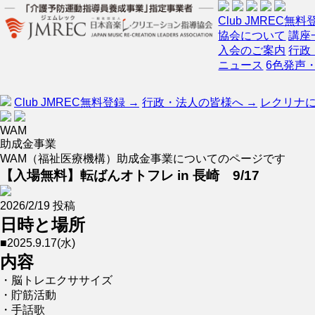
Club JMREC無料
協会について
講座
入会のご案内
行政
ニュース
6色発声
Club JMREC無料登録 →
行政・法人の皆様へ →
レクリナに
WAM
助成金事業
WAM（福祉医療機構）助成金事業についてのページです
【入場無料】転ばんオトフレ in 長崎 9/17
2026/2/19 投稿
日時と場所
■2025.9.17(水)
内容
・脳トレエクササイズ
・貯筋活動
・手話歌