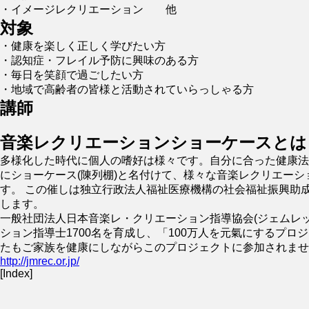
・イメージレクリエーション 他
対象
・
健康を楽しく正しく学びたい方
・認知症・フレイル予防に興味のある方
・
毎日を笑顔で過ごしたい方
・地域で高齢者の皆様と活動されていらっしゃる方
講師
音楽レクリエーションショーケースとは
多様化した時代に個人の嗜好は様々です。自分に合った健康法
にショーケース(陳列棚)と名付けて、様々な音楽レクリエーショ
す。 この催しは独立行政法人福祉医療機構の社会福祉振興助成事
します。
一般社団法人日本音楽レ・クリエーション指導協会(ジェムレッ
ション指導士1700名を育成し、「100万人を元氣にするプロ
たもご家族を健康にしながらこのプロジェクトに参加されませ
http://jmrec.or.jp/
[Index]