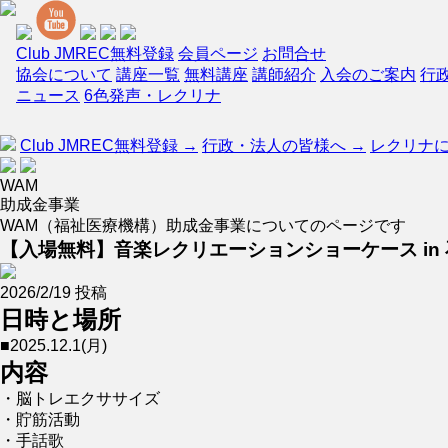
Club JMREC無料登録
会員ページ
お問合せ
協会について
講座一覧
無料講座
講師紹介
入会のご案内
行
ニュース
6色発声・レクリナ
Club JMREC無料登録 →
行政・法人の皆様へ →
レクリナに
WAM
助成金事業
WAM（福祉医療機構）助成金事業についてのページです
【入場無料】音楽レクリエーションショーケース in 石
2026/2/19 投稿
日時と場所
■2025.12.1(月)
内容
・脳トレエクササイズ
・貯筋活動
・手話歌